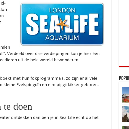
id-
ndon
an
n
inden
l”. Verdeeld over drie verdiepingen kun je hier één
 zeedieren uit de hele wereld bewonderen.
geboekt met hun fokprogramma’s, zo zijn er al vele
Popu
n kleine Ezelspinguïn en een pijlgifkikker geboren.
n te doen
water ontdekken dan ben je in Sea Life echt op het