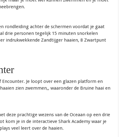
kelijk maar je moet wel kunnen zwemmen en je moet
meebrengen.
een rondleiding achter de schermen voordat je gaat
l drie personen tegelijk 15 minuten snorkelen
ter indrukwekkende Zandtijger haaien, 8 Zwartpunt
nter
f Encounter. Je loopt over een glazen platform en
n haaien zien zwemmen,, waaronder de Bruine haai en
et deze prachtige wezens van de Oceaan op een drie
lot kom je in de interactieve Shark Academy waar je
lays veel leert over de haaien.