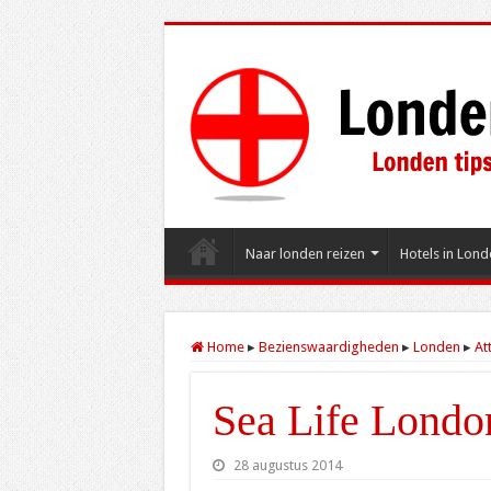
Naar londen reizen
Hotels in Lond
Home
▸
Bezienswaardigheden
▸
Londen
▸
At
Sea Life Lond
28 augustus 2014