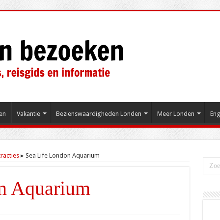
en
Vakantie
Bezienswaardigheden Londen
Meer Londen
Eng
tracties
▸
Sea Life London Aquarium
on Aquarium