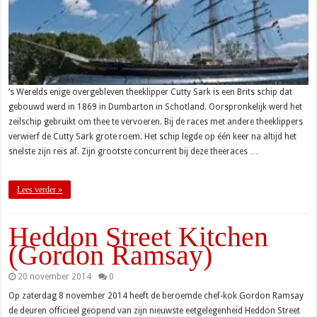
’s Werelds enige overgebleven theeklipper Cutty Sark is een Brits schip dat
gebouwd werd in 1869 in Dumbarton in Schotland. Oorspronkelijk werd het
zeilschip gebruikt om thee te vervoeren. Bij de races met andere theeklippers
verwierf de Cutty Sark grote roem. Het schip legde op één keer na altijd het
snelste zijn reis af. Zijn grootste concurrent bij deze theeraces …
Lees verder »
Heddon Street Kitchen
(Gordon Ramsay)
20 november 2014
0
Op zaterdag 8 november 2014 heeft de beroemde chef-kok Gordon Ramsay
de deuren officieel geopend van zijn nieuwste eetgelegenheid Heddon Street