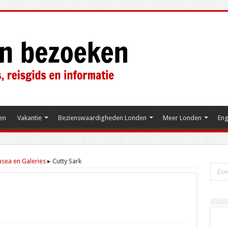
en
Vakantie
Bezienswaardigheden Londen
Meer Londen
Eng
sea en Galeries
▸
Cutty Sark