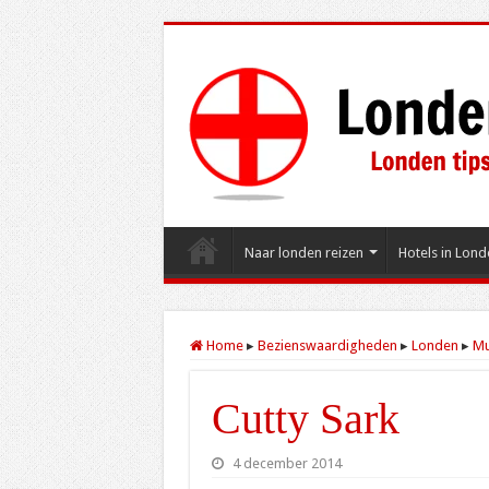
Naar londen reizen
Hotels in Lond
Home
▸
Bezienswaardigheden
▸
Londen
▸
Mu
Cutty Sark
4 december 2014