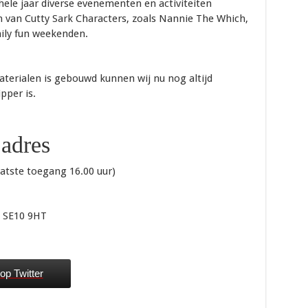
ele jaar diverse evenementen en activiteiten
van Cutty Sark Characters, zoals Nannie The Which,
mily fun weekenden.
terialen is gebouwd kunnen wij nu nog altijd
pper is.
 adres
aatste toegang 16.00 uur)
h SE10 9HT
op Twitter