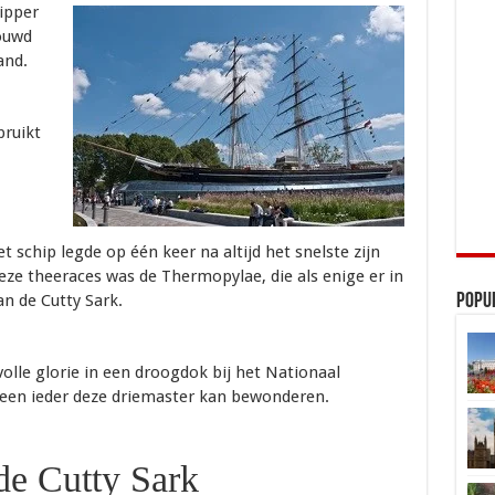
ipper
bouwd
and.
bruikt
t schip legde op één keer na altijd het snelste zijn
 deze theeraces was de Thermopylae, die als enige er in
an de Cutty Sark.
Popu
volle glorie in een droogdok bij het Nationaal
en ieder deze driemaster kan bewonderen.
de Cutty Sark