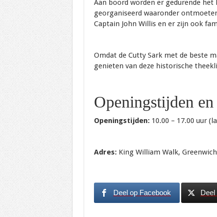
Aan boord worden er gedurende het h
georganiseerd waaronder ontmoeten 
Captain John Willis en er zijn ook fa
Omdat de Cutty Sark met de beste ma
genieten van deze historische theekli
Openingstijden en
Openingstijden:
10.00 – 17.00 uur (l
Adres:
King William Walk, Greenwic
Deel op Facebook
Deel 