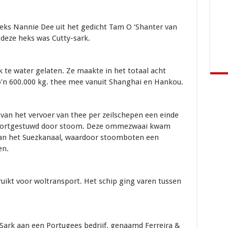
eks Nannie Dee uit het gedicht Tam O ‘Shanter van
deze heks was Cutty-sark.
 te water gelaten. Ze maakte in het totaal acht
o’n 600.000 kg. thee mee vanuit Shanghai en Hankou.
van het vervoer van thee per zeilschepen een einde
voortgestuwd door stoom. Deze ommezwaai kwam
van het Suezkanaal, waardoor stoomboten een
en.
ruikt voor woltransport. Het schip ging varen tussen
y Sark aan een Portugees bedrijf, genaamd Ferreira &