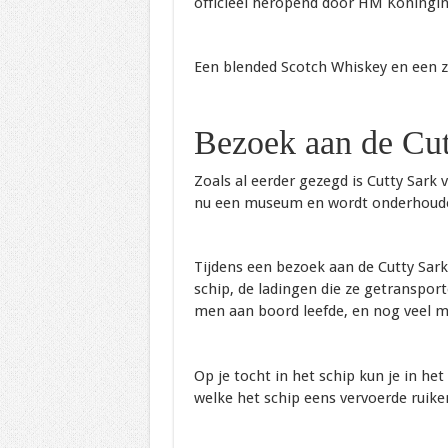
officieel heropend door HM Koningin
Een blended Scotch Whiskey en een ze
Bezoek aan de Cut
Zoals al eerder gezegd is Cutty Sark 
nu een museum en wordt onderhouden
Tijdens een bezoek aan de Cutty Sark
schip, de ladingen die ze getranspor
men aan boord leefde, en nog veel m
Op je tocht in het schip kun je in he
welke het schip eens vervoerde ruike