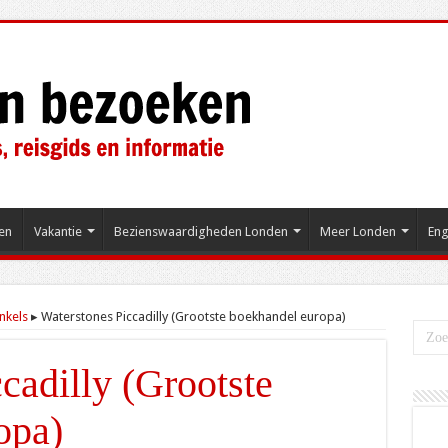
en
Vakantie
Bezienswaardigheden Londen
Meer Londen
Eng
nkels
▸
Waterstones Piccadilly (Grootste boekhandel europa)
cadilly (Grootste
opa)