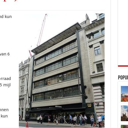
nd kun
van 6
Popu
orraad
5 mijl
unnen
 kun