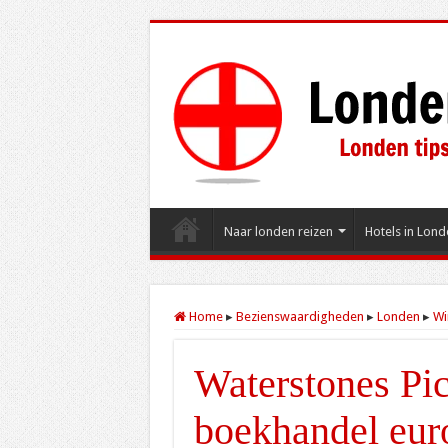
Naar londen reizen
Hotels in Lond
Home
▸
Bezienswaardigheden
▸
Londen
▸
Wi
Waterstones Pic
boekhandel eur