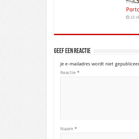
Port
23 o
Geef een reactie
Je e-mailadres wordt niet gepubliceer
Reactie
*
Naam
*