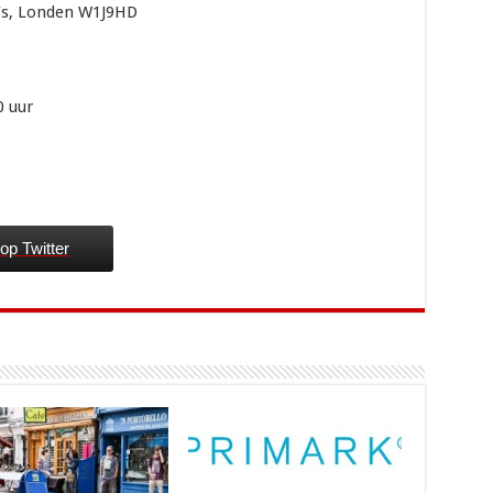
s’s, Londen W1J9HD
0 uur
op Twitter