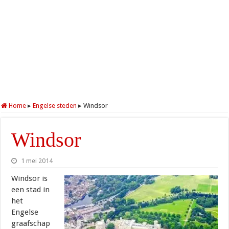
Home
▸
Engelse steden
▸
Windsor
Windsor
1 mei 2014
Windsor is
een stad in
het
Engelse
graafschap