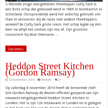
’s Werelds enige overgebleven theeklipper Cutty Sark is
een Brits schip dat gebouwd werd in 1869 in Dumbarton in
Schotland. Oorspronkelijk werd het zeilschip gebruikt om
thee te vervoeren. Bij de races met andere theeklippers
verwierf de Cutty Sark grote roem. Het schip legde op één
keer na altijd het snelste zijn reis af. Zijn grootste
concurrent bij deze theeraces …
Lees verder »
Heddon Street Kitchen
(Gordon Ramsay)
20 november 2014
Winkels
0
Op zaterdag 8 november 2014 heeft de beroemde chef-
kok Gordon Ramsay de deuren officieel geopend van zijn
nieuwste eetgelegenheid Heddon Street Kitchen in
Londen. Het is zijn 12e restaurant in Londen en is gelegen
in het hart van één van de meest chique winkelstraten in