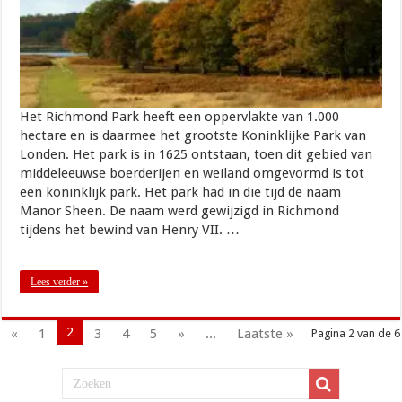
Het Richmond Park heeft een oppervlakte van 1.000
hectare en is daarmee het grootste Koninklijke Park van
Londen. Het park is in 1625 ontstaan, toen dit gebied van
middeleeuwse boerderijen en weiland omgevormd is tot
een koninklijk park. Het park had in die tijd de naam
Manor Sheen. De naam werd gewijzigd in Richmond
tijdens het bewind van Henry VII. …
Lees verder »
2
«
1
3
4
5
»
...
Laatste »
Pagina 2 van de 6